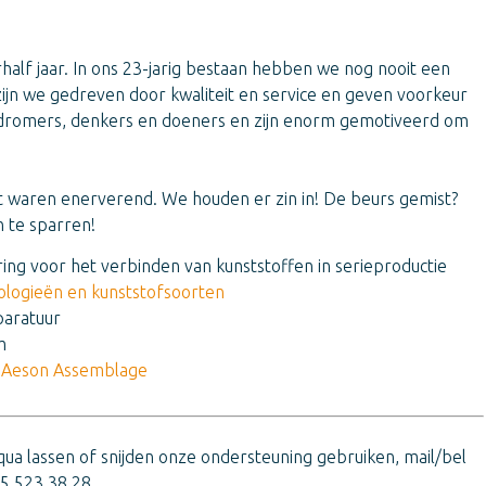
alf jaar. In ons 23-jarig bestaan hebben we nog nooit een
jn we gedreven door kwaliteit en service en geven voorkeur
 dromers, denkers en doeners en zijn enorm gemotiveerd om
t waren enerverend. We houden er zin in! De beurs gemist?
 te sparren!
ring voor het verbinden van kunststoffen in serieproductie
ologieën en kunststofsoorten
paratuur
m
a
Aeson Assemblage
 qua lassen of snijden onze ondersteuning gebruiken, mail/bel
5 523 38 28.