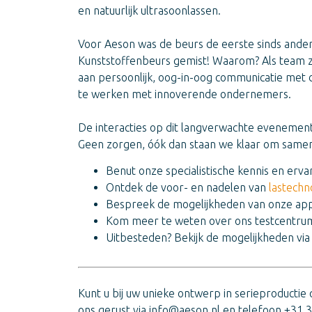
en natuurlijk ultrasoonlassen.
Voor Aeson was de beurs de eerste sinds anderh
Kunststoffenbeurs gemist! Waarom? Als team zi
aan persoonlijk, oog-in-oog communicatie met
te werken met innoverende ondernemers.
De interacties op dit langverwachte evenemen
Geen zorgen, óók dan staan we klaar om samen
Benut onze specialistische kennis en erva
Ontdek de voor- en nadelen van
lastechn
Bespreek de mogelijkheden van onze ap
Kom meer te weten over ons testcentru
Uitbesteden? Bekijk de mogelijkheden vi
Kunt u bij uw unieke ontwerp in serieproductie
ons gerust via
info@aeson.nl
en telefoon +31 3