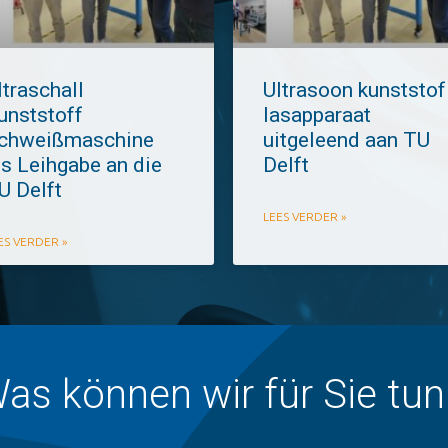
ltraschall
Ultrasoon kunststof
unststoff
lasapparaat
chweißmaschine
uitgeleend aan TU
ls Leihgabe an die
Delft
U Delft
LEES VERDER »
ES VERDER »
as können wir für Sie tun