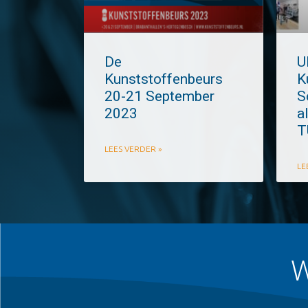
De
U
Kunststoffenbeurs
K
20-21 September
S
2023
a
T
LEES VERDER »
LE
W