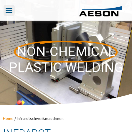
NON-CHEMICAL
PLASTIC WELDING
Home
/
Infrarotschweißmaschinen