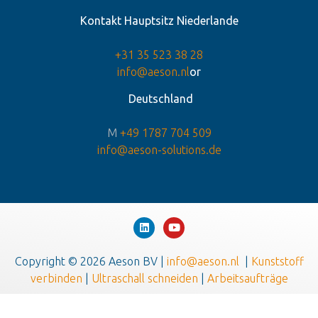
Kontakt Hauptsitz Niederlande
+31 35 523 38 28
info@aeson.nl
or
Deutschland
M
+49 1787 704 509
info@aeson-solutions.de
Copyright © 2026 Aeson BV |
info@aeson.nl
|
Kunststoff
verbinden
|
Ultraschall schneiden
|
Arbeitsaufträge