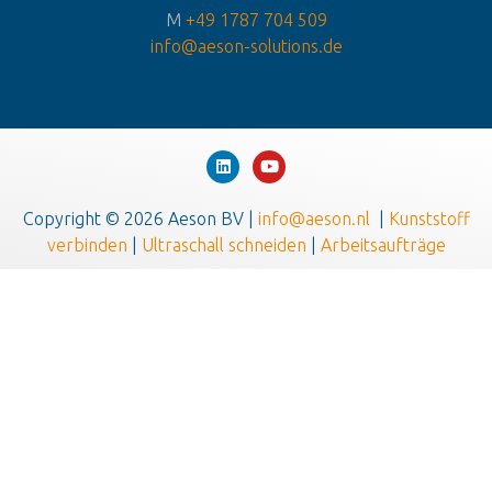
M
+49 1787 704 509
info@aeson-solutions.de
Copyright © 2026 Aeson BV |
info@aeson.nl
|
Kunststoff
verbinden
|
Ultraschall schneiden
|
Arbeitsaufträge