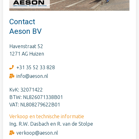
Contact
Aeson BV
Havenstraat 52
1271 AG Huizen
+31 35 52 33 828
info@aeson.nl
KvK: 32071422
BTW: NL826071338B01
VAT: NL808279622B01
Verkoop en technische informatie
Ing. R.W. Dasbach en R. van de Stolpe
verkoop@aeson.nl