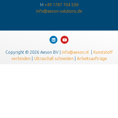
M
+49 1787 704 509
info@aeson-solutions.de
Copyright © 2026 Aeson BV |
info@aeson.nl
|
Kunststoff
verbinden
|
Ultraschall schneiden
|
Arbeitsaufträge