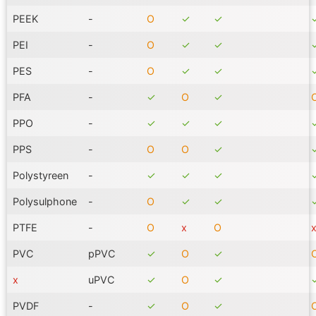
PEEK
-
Ο
✓
✓
PEI
-
Ο
✓
✓
PES
-
Ο
✓
✓
PFA
-
✓
Ο
✓
PPO
-
✓
✓
✓
PPS
-
Ο
Ο
✓
Polystyreen
-
✓
✓
✓
Polysulphone
-
Ο
✓
✓
PTFE
-
Ο
x
Ο
PVC
pPVC
✓
Ο
✓
x
uPVC
✓
Ο
✓
PVDF
-
✓
Ο
✓