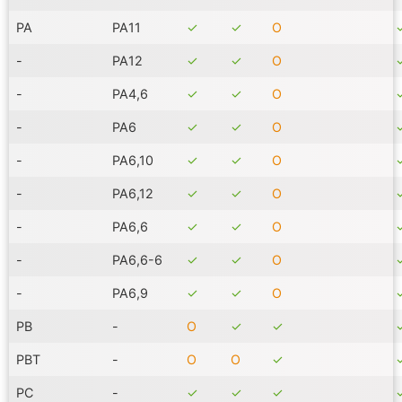
PA
PA11
✓
✓
Ο
-
PA12
✓
✓
Ο
-
PA4,6
✓
✓
Ο
-
PA6
✓
✓
Ο
-
PA6,10
✓
✓
Ο
-
PA6,12
✓
✓
Ο
-
PA6,6
✓
✓
Ο
-
PA6,6-6
✓
✓
Ο
-
PA6,9
✓
✓
Ο
PB
-
Ο
✓
✓
PBT
-
Ο
Ο
✓
PC
-
✓
✓
✓