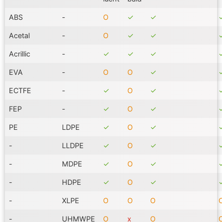
ABS
-
Ο
✓
✓
Acetal
-
Ο
✓
✓
Acrillic
-
✓
✓
✓
EVA
-
Ο
Ο
✓
ECTFE
-
✓
Ο
✓
FEP
-
✓
Ο
✓
PE
LDPE
✓
Ο
✓
-
LLDPE
✓
Ο
✓
-
MDPE
✓
Ο
✓
-
HDPE
✓
Ο
✓
-
XLPE
Ο
Ο
Ο
-
UHMWPE
Ο
x
Ο