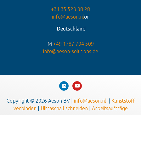
+31 35 523 38 28
info@aeson.nl
or
Deutschland
M
+49 1787 704 509
info@aeson-solutions.de
Copyright © 2026 Aeson BV |
info@aeson.nl
|
Kunststoff
verbinden
|
Ultraschall schneiden
|
Arbeitsaufträge