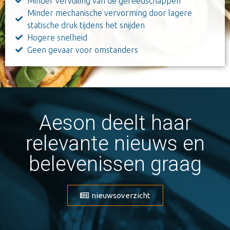
Minder vervuiling van de gereedschappen
Minder mechanische vervorming door lagere
statische druk tijdens het snijden
Hogere snelheid
Geen gevaar voor omstanders
Aeson deelt haar
relevante nieuws en
belevenissen graag
nieuwsoverzicht